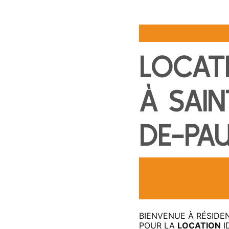
RÉSIDENCE SARR
LOCAT
À SAIN
DE-PAU
DÉCOUVREZ LA
SAINT-VINCENT-
SARRAILH
BIENVENUE À RÉSIDE
POUR LA
LOCATION
I