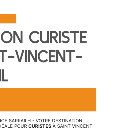
AILH
ION CURISTE
T-VINCENT-
L
LOCATION
POUR
CURISTES
À
DE-PAUL AVEC RÉSIDENCE
NCE SARRAILH - VOTRE DESTINATION
DÉALE POUR
CURISTES
À SAINT-VINCENT-