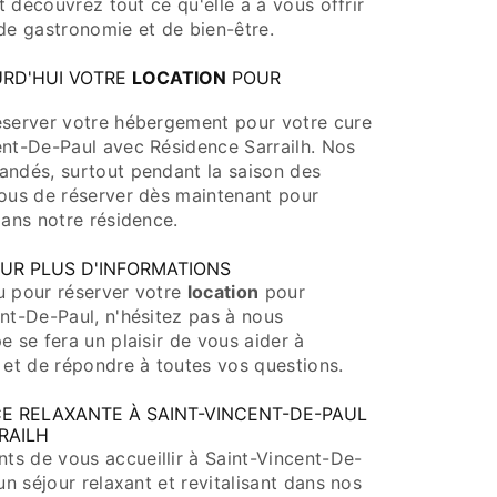
et découvrez tout ce qu'elle a à vous offrir
de gastronomie et de bien-être.
URD'HUI VOTRE
LOCATION
POUR
éserver votre hébergement pour votre cure
ent-De-Paul avec Résidence Sarrailh. Nos
ndés, surtout pendant la saison des
vous de réserver dès maintenant pour
dans notre résidence.
UR PLUS D'INFORMATIONS
u pour réserver votre
location
pour
nt-De-Paul, n'hésitez pas à nous
e se fera un plaisir de vous aider à
 et de répondre à toutes vos questions.
CE RELAXANTE À SAINT-VINCENT-DE-PAUL
RAILH
s de vous accueillir à Saint-Vincent-De-
un séjour relaxant et revitalisant dans nos