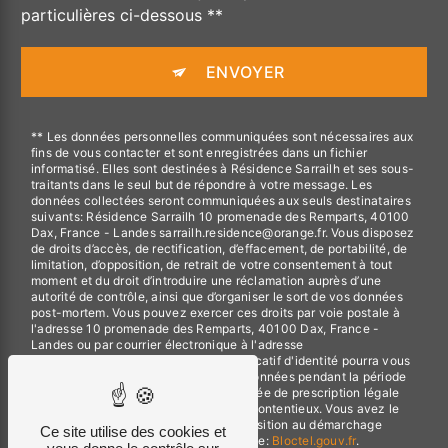
particulières ci-dessous **
ENVOYER
** Les données personnelles communiquées sont nécessaires aux
fins de vous contacter et sont enregistrées dans un fichier
informatisé. Elles sont destinées à Résidence Sarrailh et ses sous-
traitants dans le seul but de répondre à votre message. Les
données collectées seront communiquées aux seuls destinataires
suivants: Résidence Sarrailh 10 promenade des Remparts, 40100
Dax, France - Landes sarrailh.residence@orange.fr. Vous disposez
de droits d’accès, de rectification, d’effacement, de portabilité, de
limitation, d’opposition, de retrait de votre consentement à tout
moment et du droit d’introduire une réclamation auprès d’une
autorité de contrôle, ainsi que d’organiser le sort de vos données
post-mortem. Vous pouvez exercer ces droits par voie postale à
l'adresse 10 promenade des Remparts, 40100 Dax, France -
Landes ou par courrier électronique à l'adresse
sarrailh.residence@orange.fr. Un justificatif d'identité pourra vous
être demandé. Nous conservons vos données pendant la période
de prise de contact puis pendant la durée de prescription légale
aux fins probatoires et de gestion des contentieux. Vous avez le
droit de vous inscrire sur la liste d'opposition au démarchage
Ce site utilise des cookies et
téléphonique, disponible à cette adresse:
Bloctel.gouv.fr
.