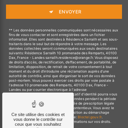
ENVOYER
** Les données personnelles communiquées sont nécessaires aux
fins de vous contacter et sont enregistrées dans un fichier
informatisé. Elles sont destinées à Résidence Sarrailh et ses sous-
traitants dans le seul but de répondre à votre message. Les
données collectées seront communiquées aux seuls destinataires
suivants: Résidence Sarrailh 10 promenade des Remparts, 40100
Dax, France - Landes sarrailh.residence@orange.fr. Vous disposez
de droits d’accès, de rectification, d’effacement, de portabilité, de
limitation, d’opposition, de retrait de votre consentement à tout
moment et du droit d’introduire une réclamation auprès d’une
autorité de contrôle, ainsi que d’organiser le sort de vos données
post-mortem. Vous pouvez exercer ces droits par voie postale à
l'adresse 10 promenade des Remparts, 40100 Dax, France -
Landes ou par courrier électronique à l'adresse
sarrailh.residence@orange.fr. Un justificatif d'identité pourra vous
être demandé. Nous conservons vos données pendant la période
de prise de contact puis pendant la durée de prescription légale
aux fins probatoires et de gestion des contentieux. Vous avez le
droit de vous inscrire sur la liste d'opposition au démarchage
Ce site utilise des cookies et
téléphonique, disponible à cette adresse:
Bloctel.gouv.fr
.
vous donne le contrôle sur
Consultez le site cnil.fr pour plus d’informations sur vos droits.
ceux que vous souhaitez