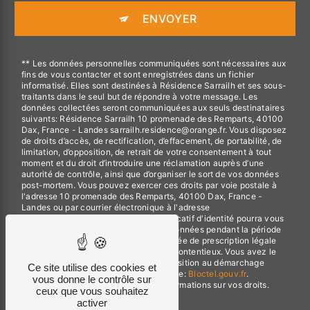
ENVOYER
** Les données personnelles communiquées sont nécessaires aux
fins de vous contacter et sont enregistrées dans un fichier
informatisé. Elles sont destinées à Résidence Sarrailh et ses sous-
traitants dans le seul but de répondre à votre message. Les
données collectées seront communiquées aux seuls destinataires
suivants: Résidence Sarrailh 10 promenade des Remparts, 40100
Dax, France - Landes sarrailh.residence@orange.fr. Vous disposez
de droits d’accès, de rectification, d’effacement, de portabilité, de
limitation, d’opposition, de retrait de votre consentement à tout
moment et du droit d’introduire une réclamation auprès d’une
autorité de contrôle, ainsi que d’organiser le sort de vos données
post-mortem. Vous pouvez exercer ces droits par voie postale à
l'adresse 10 promenade des Remparts, 40100 Dax, France -
Landes ou par courrier électronique à l'adresse
sarrailh.residence@orange.fr. Un justificatif d'identité pourra vous
être demandé. Nous conservons vos données pendant la période
de prise de contact puis pendant la durée de prescription légale
aux fins probatoires et de gestion des contentieux. Vous avez le
droit de vous inscrire sur la liste d'opposition au démarchage
Ce site utilise des cookies et
téléphonique, disponible à cette adresse:
Bloctel.gouv.fr
.
vous donne le contrôle sur
Consultez le site cnil.fr pour plus d’informations sur vos droits.
ceux que vous souhaitez
activer